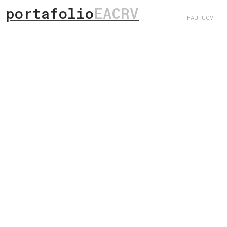
portafolio
EACRV
FAU UCV